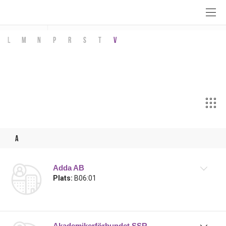
Utställare
l
m
n
p
r
s
t
v
Utställare
a
Adda AB
Plats:
B06:01
Akademikerförbundet SSR